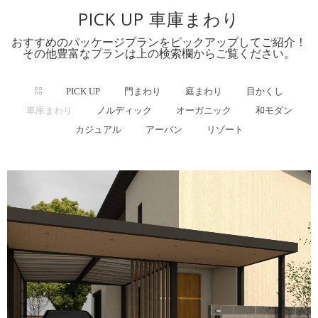
PICK UP 車庫まわり
おすすめのパッケージプランをピックアップしてご紹介！
その他豊富なプランは上の検索欄からご覧ください。
PICK UP
門まわり
庭まわり
目かくし
車庫まわり
ノルディック
オーガニック
和モダン
カジュアル
アーバン
リゾート