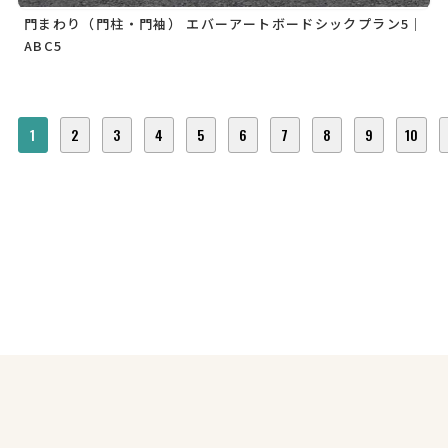
門まわり（門柱・門袖） エバーアートボードシックプラン5｜
ABC5
1
2
3
4
5
6
7
8
9
10