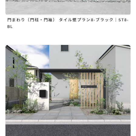
門まわり（門柱・門袖） タイル壁プラン8-ブラック｜ST8-
BL