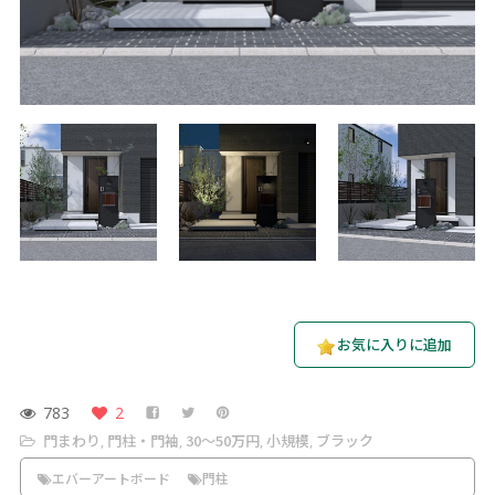
お気に入りに追加
783
2
門まわり
門柱・門袖
30〜50万円
小規模
ブラック
,
,
,
,
エバーアートボード
門柱