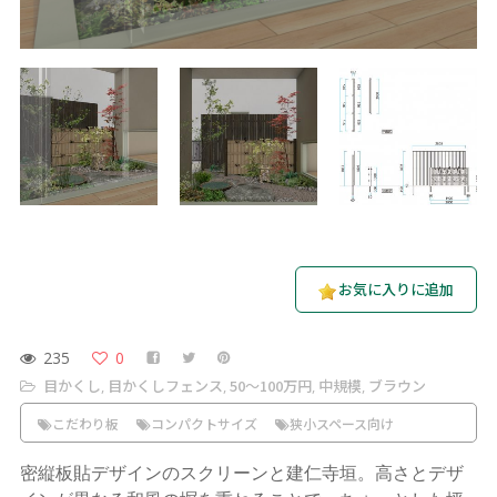
お気に入りに追加
235
0
目かくし
目かくしフェンス
50〜100万円
中規模
ブラウン
,
,
,
,
こだわり板
コンパクトサイズ
狭小スペース向け
密縦板貼デザインのスクリーンと建仁寺垣。高さとデザ