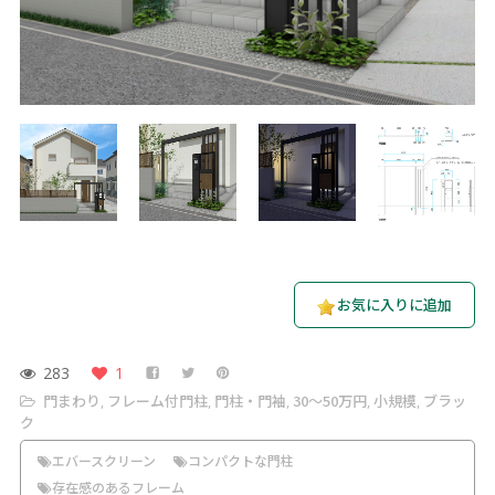
お気に入りに追加
283
1
門まわり
フレーム付門柱
門柱・門袖
30〜50万円
小規模
ブラッ
,
,
,
,
,
ク
エバースクリーン
コンパクトな門柱
存在感のあるフレーム