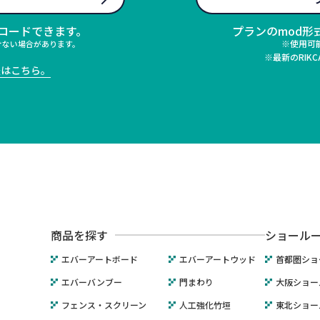
ンロードできます。
プランのmod形
※使用可能C
けない場合があります。
※最新のRIK
法はこちら。
商品を探す
ショール
エバーアートボード
エバーアートウッド
首都圏ショ
エバーバンブー
門まわり
大阪ショー
フェンス・スクリーン
人工強化竹垣
東北ショー