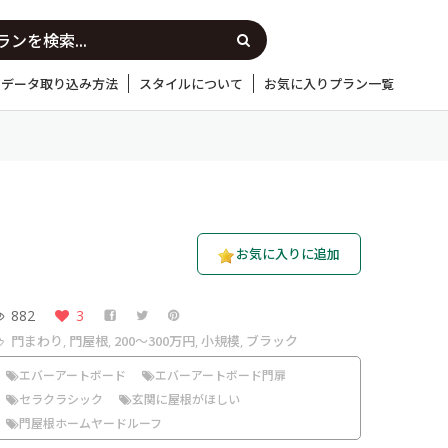
Dデータ取り込み方法
スタイルについて
お気に入りプラン一覧
お気に入りに追加
882
3
門まわり
門屋根
200〜300万円
小規模
ブラック
,
,
,
,
エバーアートボード
エバーアートボード門扉
セラクラシック
玄関に屋根がほしい
門屋根ホームヤードルーフ