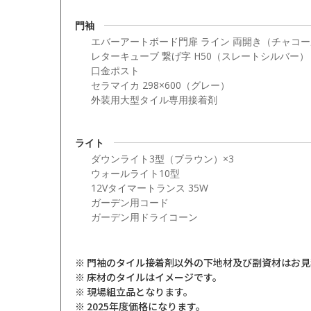
門袖
エバーアートボード門扉 ライン 両開き（チャコ
レターキューブ 繋げ字 H50（スレートシルバー）
口金ポスト
セラマイカ 298×600（グレー）
外装用大型タイル専用接着剤
ライト
ダウンライト3型（ブラウン）×3
ウォールライト10型
12Vタイマートランス 35W
ガーデン用コード
ガーデン用ドライコーン
※ 門袖のタイル接着剤以外の下地材及び副資材はお
※ 床材のタイルはイメージです。
※ 現場組立品となります。
※ 2025年度価格になります。