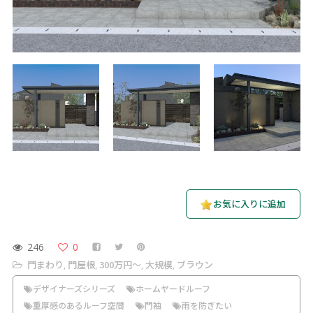
お気に入りに追加
246
0
門まわり
門屋根
300万円〜
大規模
ブラウン
,
,
,
,
デザイナーズシリーズ
ホームヤードルーフ
重厚感のあるルーフ空間
門袖
雨を防ぎたい