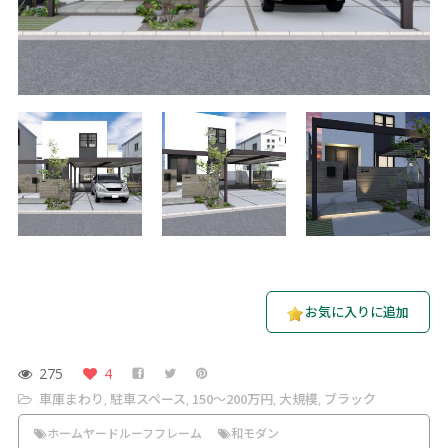
お気に入りに追加
275
4
車庫まわり
駐車スペース
150〜200万円
大規模
ブラック
,
,
,
,
ホームヤードルーフフレーム
和モダン