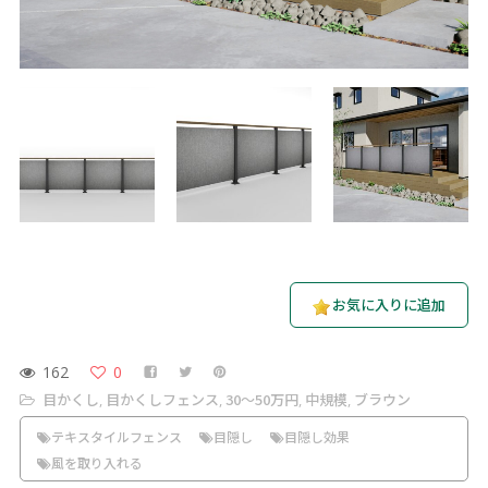
お気に入りに追加
162
0
目かくし
目かくしフェンス
30〜50万円
中規模
ブラウン
,
,
,
,
テキスタイルフェンス
目隠し
目隠し効果
風を取り入れる