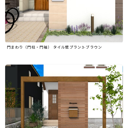
門まわり（門柱・門袖） タイル壁プラン3-ブラウン