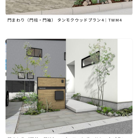
門まわり（門柱・門袖） タンモクウッドプラン4｜TWM4