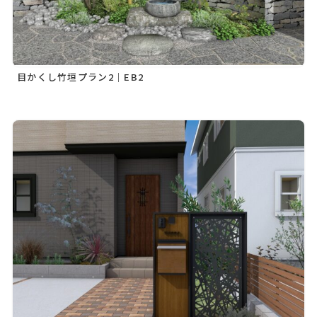
目かくし竹垣プラン2｜EB2