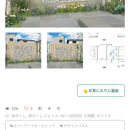
お気に入りに追加
326
0
目かくし
目かくしフェンス
50〜100万円
大規模
ホワイト
,
,
,
,
エバーアートボードシック
デザインパネル