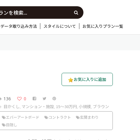
Dデータ取り込み方法
スタイルについて
お気に入りプラン一覧
お気に入りに追加
136
0
目かくし
マンション・施設
15〜30万円
小規模
ブラウン
,
,
,
,
エバーアートボード
コントラクト
玄関まわり
目隠し