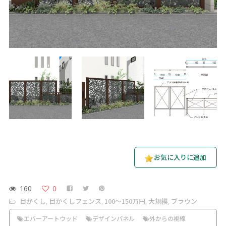
お気に入りに追加
160
0
目かくし
目かくしフェンス
100〜150万円
大規模
ブラウン
,
,
,
,
エバーアートウッド
デザインパネル
外からの視線