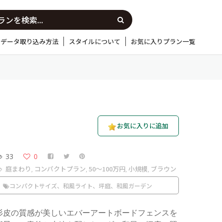
Dデータ取り込み方法
スタイルについて
お気に入りプラン一覧
お気に入りに追加
33
0
庭まわり
コンパクトプラン
50〜100万円
小規模
ブラウン
,
,
,
,
コンパクトサイズ、和風ライト、坪庭、和風ガーデン
杉皮の質感が美しいエバーアートボードフェンスを