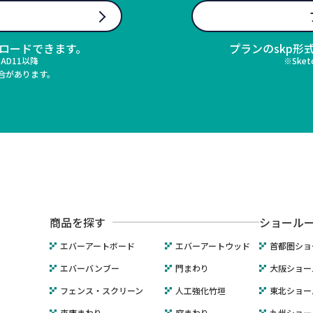
タ
ンロードできます。
プランのskp
CAD11以降
※Sket
場合があります。
商品を探す
ショール
エバーアートボード
エバーアートウッド
首都圏ショ
エバーバンブー
門まわり
大阪ショー
フェンス・スクリーン
人工強化竹垣
東北ショー
車庫まわり
庭まわり
九州ショー