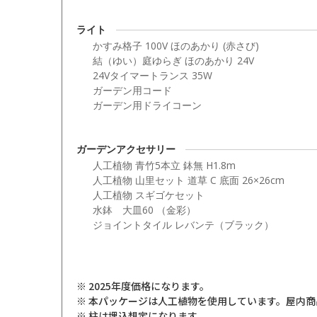
ライト
かすみ格子 100V ほのあかり (赤さび)
結（ゆい）庭ゆらぎ ほのあかり 24V
24Vタイマートランス 35W
ガーデン用コード
ガーデン用ドライコーン
ガーデンアクセサリー
人工植物 青竹5本立 鉢無 H1.8m
人工植物 山里セット 道草 C 底面 26×26cm
人工植物 スギゴケセット
水鉢 大皿60 （金彩）
ジョイントタイル レバンテ（ブラック）
※ 2025年度価格になります。
※ 本パッケージは人工植物を使用しています。屋内
※ 柱は埋込想定になります。