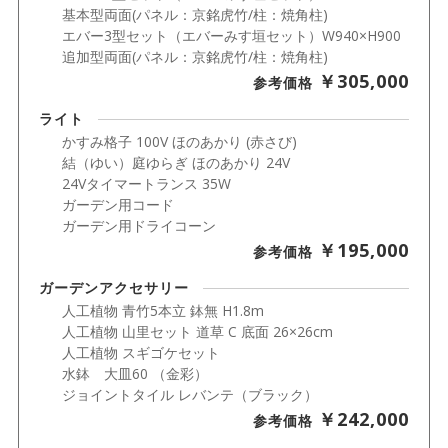
基本型両面(パネル：京銘虎竹/柱：焼角柱)
エバー3型セット（エバーみす垣セット）W940×H900
追加型両面(パネル：京銘虎竹/柱：焼角柱)
￥305,000
参考価格
ライト
かすみ格子 100V ほのあかり (赤さび)
結（ゆい）庭ゆらぎ ほのあかり 24V
24Vタイマートランス 35W
ガーデン用コード
ガーデン用ドライコーン
￥195,000
参考価格
ガーデンアクセサリー
人工植物 青竹5本立 鉢無 H1.8m
人工植物 山里セット 道草 C 底面 26×26cm
人工植物 スギゴケセット
水鉢 大皿60 （金彩）
ジョイントタイル レバンテ（ブラック）
￥242,000
参考価格