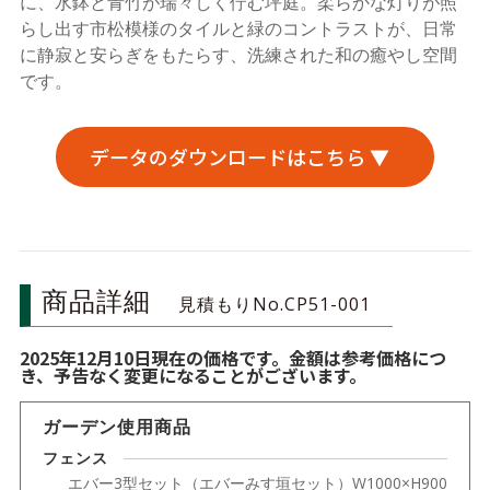
に、水鉢と青竹が瑞々しく佇む坪庭。柔らかな灯りが照
らし出す市松模様のタイルと緑のコントラストが、日常
に静寂と安らぎをもたらす、洗練された和の癒やし空間
です。
データのダウンロードはこちら ▼
商品詳細
見積もりNo.CP51-001
2025年12月10日現在の価格です。金額は参考価格につ
き、予告なく変更になることがございます。
ガーデン使用商品
フェンス
エバー3型セット（エバーみす垣セット）W1000×H900