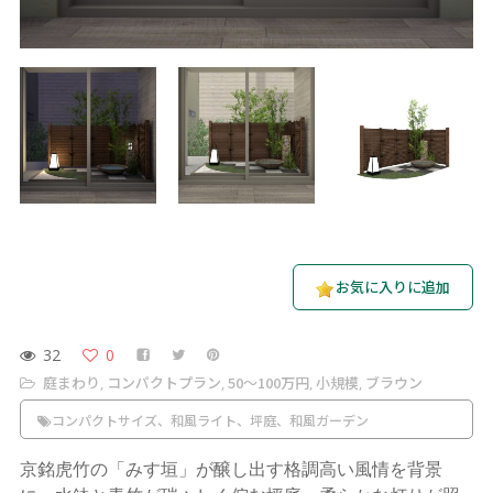
お気に入りに追加
32
0
庭まわり
コンパクトプラン
50〜100万円
小規模
ブラウン
,
,
,
,
コンパクトサイズ、和風ライト、坪庭、和風ガーデン
京銘虎竹の「みす垣」が醸し出す格調高い風情を背景