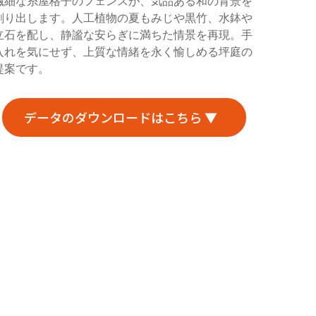
繊細な糸屋格子のフェンスが、気品ある和の背景を
創り出します。人工植物の夏もみじや黒竹、水鉢や
立石を配し、静謐な安らぎに満ちた情景を再現。手
入れを気にせず、上質な情緒を永く愉しめる坪庭の
提案です。
データのダウンロードはこちら ▼