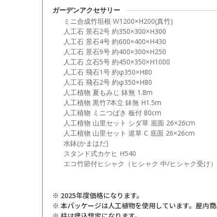
ガーデンアクセサリー
ミニ合成竹垣根 W1200×H200(真竹)
人工石 景石2号 約350×300×H300
人工石 景石4号 約600×400×H430
人工石 景石9号 約400×300×H250
人工石 立石5号 約450×350×H1000
人工石 飛石1号 約φ350×H80
人工石 飛石2号 約φ350×H80
人工植物 夏もみじ 鉢無 1.8m
人工植物 黒竹7本立 鉢無 H1.5m
人工植物 ミニつばき 板付 80cm
人工植物 山里セット シダ草 底面 26×26cm
人工植物 山里セット 道草 C 底面 26×26cm
水鉢(かまはだ)
スタンド式カケヒ H540
エコ竹節付ヒシャク（ヒシャク 中/ヒシャク受け）
※ 2025年度価格になります。
※ 本パッケージは人工植物を使用しています。屋内
※ 柱は埋込想定になります。