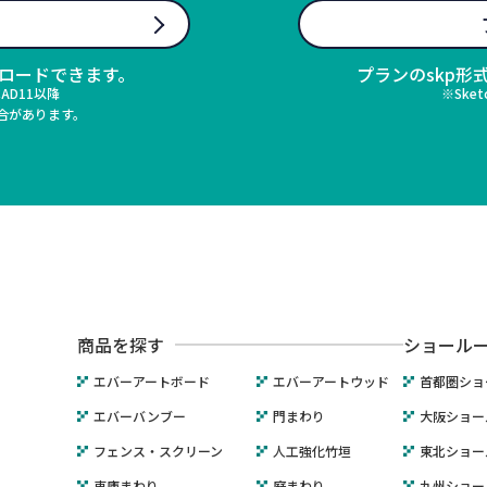
タ
ンロードできます。
プランのskp
CAD11以降
※Sket
場合があります。
商品を探す
ショール
エバーアートボード
エバーアートウッド
首都圏ショ
エバーバンブー
門まわり
大阪ショー
フェンス・スクリーン
人工強化竹垣
東北ショー
車庫まわり
庭まわり
九州ショー